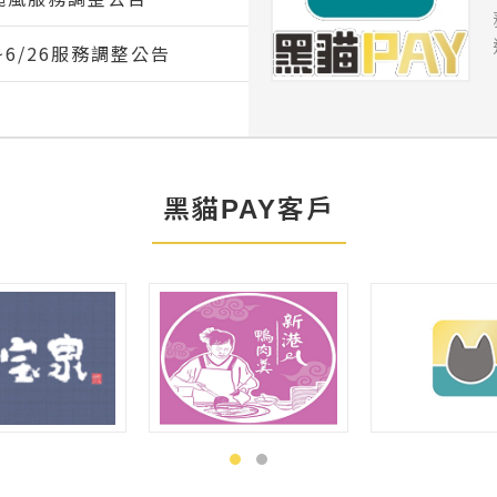
~6/26服務調整公告
多
黑貓PAY客戶