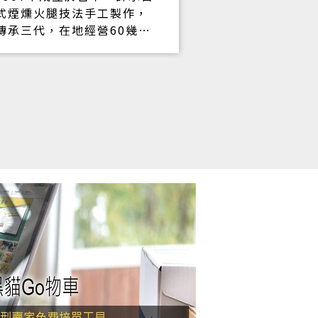
式煙燻火腿技法手工製作，
「食材新鮮、
傳承三代，在地經營60幾
得信賴」為經
年，銷售方式以實體店面為
質的堅持與口
主，6年前為了服務其他縣市
月眉獨特的魅
的客戶，開始與黑貓宅急便
焿的行銷主要
配合，並且委託黑貓PAY幫我
和網路推薦，
們代收貨款。6年多來，超過
投放大量廣告
2000件的包裏委託，感謝黑
台架設，黑貓G
貓宅急便、黑貓PAY不只是幫
無痛擁有類官
我們傳遞商品，整個金物流
平台，透過專
的品質把關，更是讓消費者
不僅能提升品
能肯定我們的最後一哩路。
也能深刻感受
讓這六十年的台中火腿，可
增加購買時的
以讓全國的新舊朋友都享用
感。 黑貓Go
的到。
金、物流及庫
過去傳統系統
破傳統路邊店
在網路銷售更