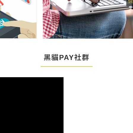
粉絲們能夠更輕易的分享以
及購買哦。
黑貓PAY社群
o物車
黑貓PAY 黑貓Go物車
zy
金物流整合，方便又Eazy