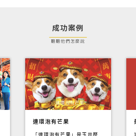
成功案例
連環泡有芒果
「連環泡有芒果」是玉井歷