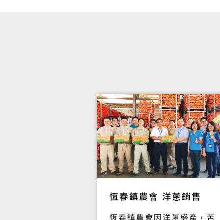
恆春鎮農會 洋蔥銷售
月眉鴨肉焿以
恆春鎮農會因洋蔥盛產，苦