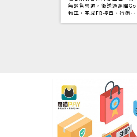
食的安心、值
無銷售管道，後透過黑貓Go
營理念，在品
物車，完成FB接單、行銷、
碑傳承，形成
配送、收款，順利解決產量
力，月眉鴨肉
過剩問題 。
依賴在地口碑
小本經營無法
預算及購物平
Go物車平台能
網的電商銷售
業的視覺呈現
牌形象，顧客
到店家用心，
信心和滿足
o物車整合商、
存管理，一改
接單，成功突
限制，讓我們
便利