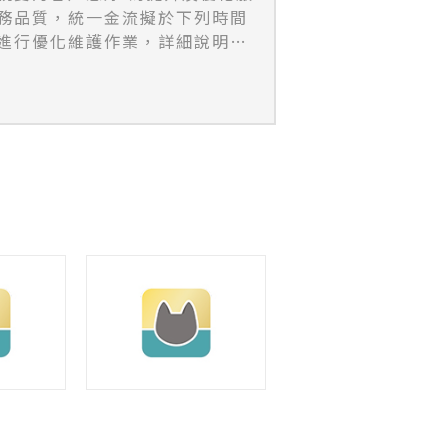
務品質，統一金流擬於下列時間
進行優化維護作業，詳細說明如
下；【維護時間】：2026年08
月19日(三) AM 2:00 ~ AM
6:00【維護內容】：全站系統及
設備優化。【影響範圍】：維護
期間，包含官網、會員專區及
API將暫時停止服務，造成不
便，敬請見諒。