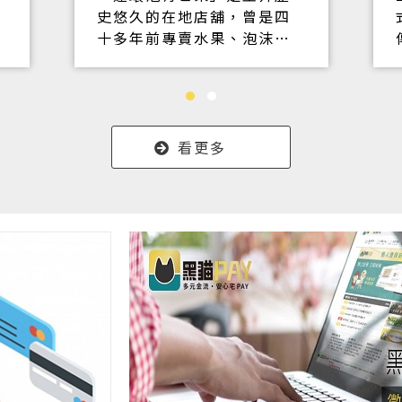
史悠久的在地店舖，曾是四
十多年前專賣水果、泡沫紅
茶和鹽酥雞的「連環泡涼飲
屋」，如今則販售芒果乾、
情人果為主業，以三隻柯基
犬翻白眼的萌照紅遍大街小
巷，如今成為熱門網紅再透
看更多
過形象官網、FB直播、
YouTube影片發佈，來銷售
產季芒果以及情人果罐。
經接觸黑貓Go物車後並以其
簡單上架、接單、出貨方
式，改善以往電話接訂單人
力不足問題，並輔以導入黑
貓PAY全金流服務，提供消費
者更便利及多元化的支付服
務，Go物車短網址連結也讓