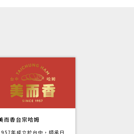
美而香台宗哈姆
月眉鴨肉焿
1957年成立於台中，師承日
三十多年來，