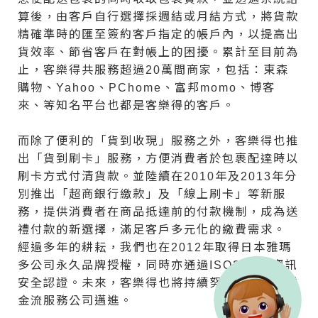
算後，由客戶自行選擇採週結或月結方式，將貨款
精確準時的匯至簽約客戶指定的帳戶內，以提高出
貨效率、節省客戶在對帳上的困擾。累計至目前為
止，客樂得共服務超過20萬間商家，包括：東森
購物、Yahoo、PChome、富邦momo、博客
來、等知名平台也都是客樂得的客戶。
而除了便利的「貨到收現」服務之外，客樂得也推
出「貨到刷卡」服務，方便消費者於包裹配達時以
刷卡方式付清貨款。並陸續在2010年及2013年分
別推出「超商銀行繳款」及「線上刷卡」等新服
務，提供消費者在商品抵達前的付款機制，成為送
禮付款的新選擇，滿足客戶多元化的繳費需求。
經過多年的耕耘，我們也在2012年取得日本雅瑪
多公司永久品牌授權，同時亦通過ISO27001資訊
安全認證。未來，客樂得也將持續努力，朝向專業
金流服務公司邁進。