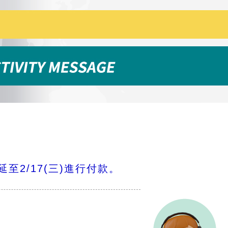
延至
2/17(
三
)
進行付款。