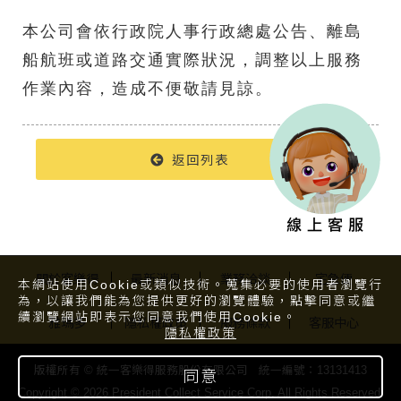
本公司會依行政院人事行政總處公告、離島
船航班或道路交通實際狀況，調整以上服務
作業內容，造成不便敬請見諒。
返回列表
關於客樂得
最新消息
業務洽談
宅急便
本網站使用Cookie或類似技術。蒐集必要的使用者瀏覽行
為，以讓我們能為您提供更好的瀏覽體驗，點擊同意或繼
續瀏覽網站即表示您同意我們使用Cookie。
雅瑪多
隱私權政策
服務條款
客服中心
隱私權政策
版權所有 © 統一客樂得服務股份有限公司 統一編號：13131413
同意
Copyright © 2026 President Collect Service Corp. All Rights Reserved.